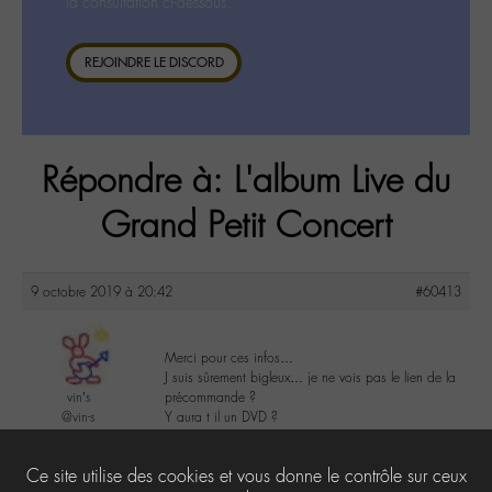
la consultation ci-dessous.
REJOINDRE LE DISCORD
Répondre à: L'album Live du
Grand Petit Concert
9 octobre 2019 à 20:42
#60413
Merci pour ces infos…
J suis sûrement bigleux… je ne vois pas le lien de la
vin’s
précommande ?
@vin-s
Y aura t il un DVD ?
Labohémien
65 messages
6
Ce site utilise des cookies et vous donne le contrôle sur ceux