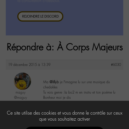
la consultation ci-dessous.
REJOINDRE LE DISCORD
Répondre à: À Corps Majeurs
19 décembre 2015 à 13:39
#6030
Ma
@lillyb
je l’imagine lu sur une musique du
chedakles
maguy
Tu vois genre :la bo2 m en instru et ton poème lu
@maguy
Bonheur moi je dis
Labohémien
3168 messages
2
Ce site utilise des cookies et vous donne le contrôle sur ceux
que vous souhaitez activer