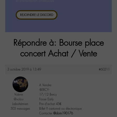
la consultation ci-dessous.
REJOINDRE LE DISCORD
Répondre à: Bourse place
concert Achat / Vente
3 octobre 2019 à 13:49
#60211
A Vendre:
-BERCY-
Valerie
17/12 Bercy
@valou
Fosse Early
Labohémien
Prix d’achat 45€
505 messages
Billet ? cartonné ou électronique
Contacter
@dom190176