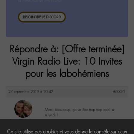
la consultation ci-dessous.
REJOINDRE LE DISCORD
Répondre à: [Offre terminée]
Virgin Radio Live: 10 Invites
pour les labohémiens
27 septembre 2019 à 20:42
#60071
Merci beaucoup, ça va être trop trop cool ☺️
À lundi !
Louise Amalia
@louphk
0
Ce site utilise des cookies et vous donne le contrôle sur ceux
Labohémien