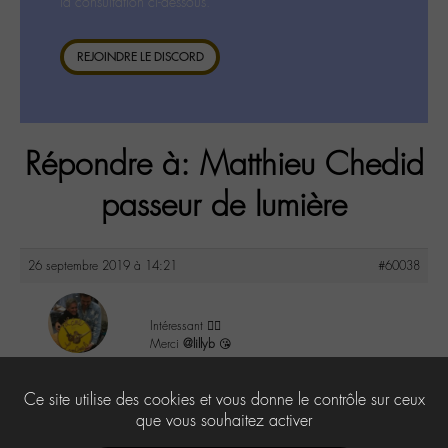
la consultation ci-dessous.
REJOINDRE LE DISCORD
Répondre à: Matthieu Chedid
passeur de lumière
26 septembre 2019 à 14:21
#60038
Intéressant 👍🏻
Merci
@lillyb
😘
maguy
@maguy
1
Ce site utilise des cookies et vous donne le contrôle sur ceux
Labohémien
3168 messages
que vous souhaitez activer