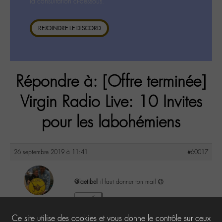
la consultation ci-dessous.
REJOINDRE LE DISCORD
Répondre à: [Offre terminée]
Virgin Radio Live: 10 Invites
pour les labohémiens
26 septembre 2019 à 11:41
#60017
@laetibell
il faut donner ton mail 😉
maguy
2
@maguy
Ce site utilise des cookies et vous donne le contrôle sur ceux
Labohémien