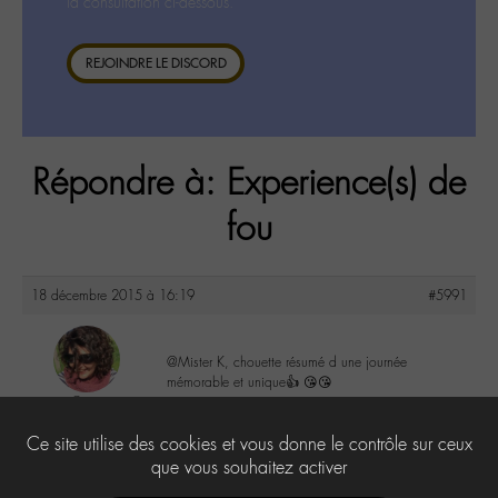
la consultation ci-dessous.
REJOINDRE LE DISCORD
Répondre à: Experience(s) de
fou
18 décembre 2015 à 16:19
#5991
@Mister K, chouette résumé d une journée
mémorable et unique👍 😘😘
Co
@colalala
3
Ce site utilise des cookies et vous donne le contrôle sur ceux
Labohémien
188 messages
que vous souhaitez activer