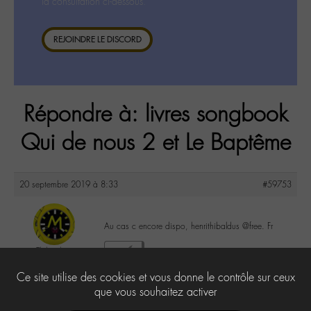
la consultation ci-dessous.
REJOINDRE LE DISCORD
Répondre à: livres songbook
Qui de nous 2 et Le Baptême
20 septembre 2019 à 8:33
#59753
Au cas c encore dispo, henrithibaldus @free. Fr
Thibault
0
@henrithibaldus
Ce site utilise des cookies et vous donne le contrôle sur ceux
Labohémien
47 messages
que vous souhaitez activer