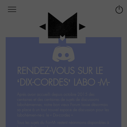
Afficher
Panneau de gestion des cookies
Labo
Connex
-
le
M-
menu
Aller
au
menu
Aller
au
contenu
RENDEZ-VOUS SUR LE
Aller
à
‘DIX-CORDES’ LABO -M-
la
recherche
Après avoir accueilli depuis octobre 2015 des
centaines et des centaines de sujets de discussions
labohémiennes, notre bon vieux Forum laisse désormais
sa place à un tout nouvel espace de discussion pour les
labohémien‧ne‧s: le « Dix-cordes ».
Tous les sujets du For-M- restent néanmoins disponibles à