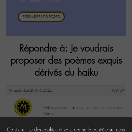
la consultation ci-dessous.
REJOINDRE LE DISCORD
Répondre à: Je voudrais
proposer des poèmes exquis
dérivés du haiku
19 septembre 2019 à 20:25
#59739
Whaooo celui-ci j ♥ bravo pour tous ces contrastes
Génial
Thibault
@henrithibaldus
0
Ce site utilise des cookies et vous donne le contrôle sur ceux
Labohémien