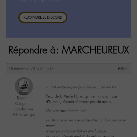
la consultation ci-dessous.
REJOINDRE LE DISCORD
Répondre à: MARCHEUREUX
18 décembre 2015 à 11:17
#5972
« c’est un beau jour pour mourir… de rire ? »
Peau de la Vieille Hutte, qui ne manquait pas
Tragan
d’humour, n’aurait sûrement pas dit mieux…
@tragan
Labohémien
Mais en amer Indien il dit:
205 messages
<< Avance et viens te battre c’est un bon jour pour
mourir.
Merci pour m’avoir fait un être humain.
Merci de m’avoir aidé à devenir un guerrier.