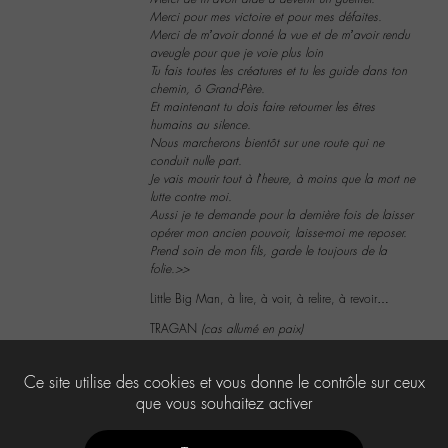
Merci pour mes victoire et pour mes défaites.
Merci de m’avoir donné la vue et de m’avoir rendu
aveugle pour que je voie plus loin
Tu fais toutes les créatures et tu les guide dans ton
chemin, ô Grand-Père.
Et maintenant tu dois faire retourner les êtres
humains au silence.
Nous marcherons bientôt sur une route qui ne
conduit nulle part.
Je vais mourir tout à l’heure, à moins que la mort ne
lutte contre moi.
Aussi je te demande pour la dernière fois de laisser
opérer mon ancien pouvoir, laisse-moi me reposer.
Prend soin de mon fils, garde le toujours de la
folie.>>
Little Big Man, à lire, à voir, à relire, à revoir…
TRAGAN
(cas allumé en paix)
4
Ce site utilise des cookies et vous donne le contrôle sur ceux
que vous souhaitez activer