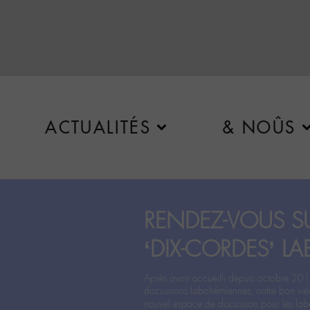
ACTUALITÉS
& NOÛS
RENDEZ-VOUS SU
‘DIX-CORDES’ LA
Après avoir accueilli depuis octobre 201
discussions labohémiennes, notre bon vie
nouvel espace de discussion pour les labo