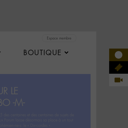
Espace membre
BOUTIQUE
R LE
BO -M-
5 des centaines et des centaines de sujets de
ux Forum laisse désormais sa place à un tout
hémien‧ne‧s: le « Dix-cordes ».