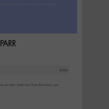
s disponibles à la consultation ci-dessous.
 PARR
#5960
eu en impro totale avec Pierre Boscheron, puis