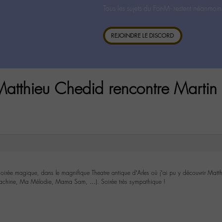
Tous les sujets du For-M- restent néanmoin
REJOINDRE LE DISCORD
thieu Chedid rencontre Martin
irée magique, dans le magnifique Theatre antique d’Arles où j’ai pu y découvrir Matthi
(Machine, Ma Mélodie, Mama Sam, …). Soirée très sympathique !