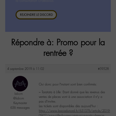
la consultation ci-dessous.
REJOINDRE LE DISCORD
Répondre à: Promo pour la
rentrée ?
4 septembre 2019 à 11:02
#59528
Oui donc pour l’instant sont bien confirmés:
– Taratata à Lille: Etant donné que les revenus des
labom
ventes de places vont à une association il n’y a
@labom
pas d’invites.
Keymaster
Les tickets sont disponibles dès aujourd’hui :
656 messages
https://www.lavoixdunord.fr/631576/article/2019-
09-02/nagui-lille-il-y-une-communion-particuliere-ce-