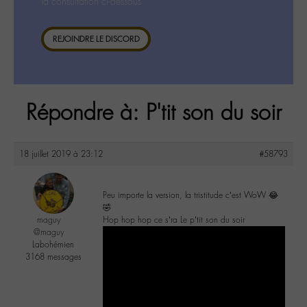
la consultation ci-dessous.
REJOINDRE LE DISCORD
Répondre à: P'tit son du soir
18 juillet 2019 à 23:12
#58793
Peu importe la version, la tristitude c’est WoW 😂
🤣
maguy
Hop hop hop ce s’ra Le p’tit son du soir
@maguy
Labohémien
3168 messages