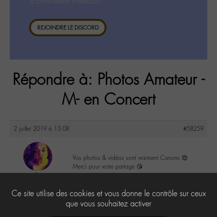
la consultation ci-dessous.
REJOINDRE LE DISCORD
Répondre à: Photos Amateur -
M- en Concert
2 juillet 2019 à 13:08
#58259
Vos photos & vidéos sont vraiment Canons 😍
Merci pour votre partage 😘
MamOutch
@mamoutch
2
Ce site utilise des cookies et vous donne le contrôle sur ceux
Labohémien
151 messages
que vous souhaitez activer