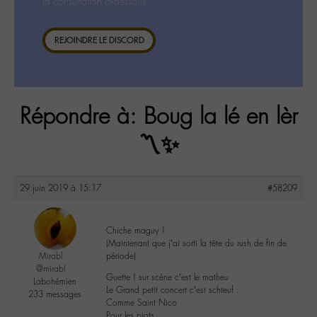
la consultation ci-dessous.
REJOINDRE LE DISCORD
Répondre à: Boug la lé en lèr
〽️✨
29 juin 2019 à 15:17
#58209
Chiche maguy !
(Maintenant que j’ai sorti la tête du rush de fin de
Mirabl
période)
@mirabl
Guette ! sur scène c’est le matheu
Labohémien
Le Grand petit concert c’est schteuf :
233 messages
Comme Saint Nico
Pour les piots.