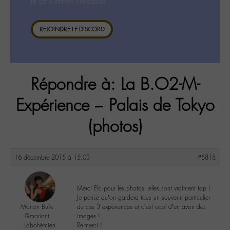
la consultation ci-dessous.
REJOINDRE LE DISCORD
Répondre à: La B.O2-M-
Expérience – Palais de Tokyo
(photos)
16 décembre 2015 à 15:03
#5818
Merci Elo pour les photos, elles sont vraiment top !
Je pense qu’on gardera tous un souvenir particulier
Marion Bulle
de ces 3 expériences et c’est cool d’en avoir des
@mariont
images !
Labohémien
Re-merci !