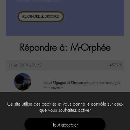
la consultation ci-dessous.
REJOINDRE LE DISCORD
Répondre à: M-Orphée
11 juin 2019 à 20:52
#57315
Merci
@gagoo
et
@meremptah
pour vos messages
de bienvenue.
Manlius
@manlius
0
Ce site utilise des cookies et vous donne le contrôle sur ceux
Labohémien
9 messages
que vous souhaitez activer
Tout accepter