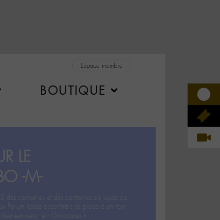
Espace membre
BOUTIQUE
R LE
BO -M-
5 des centaines et des centaines de sujets de
ux Forum laisse désormais sa place à un tout
hémien‧ne‧s: le « Dix-cordes ».