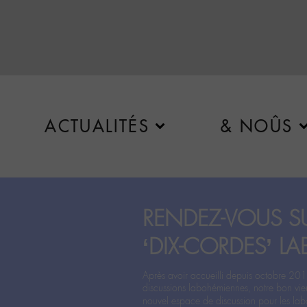
ACTUALITÉS
& NOÛS
RENDEZ-VOUS SU
‘DIX-CORDES’ LA
Après avoir accueilli depuis octobre 201
discussions labohémiennes, notre bon vie
nouvel espace de discussion pour les labo