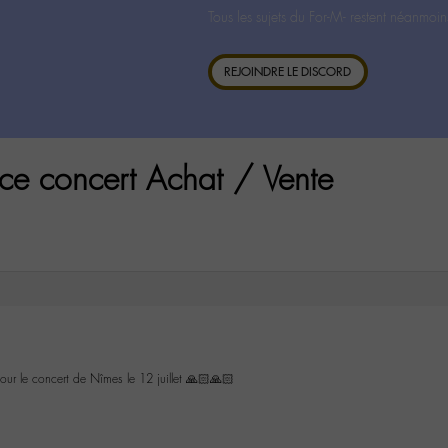
Tous les sujets du For-M- restent néanmoin
REJOINDRE LE DISCORD
ce concert Achat / Vente
our le concert de Nîmes le 12 juillet 🙏🏻🙏🏻