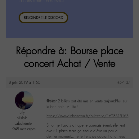
la consultation ci-dessous.
REJOINDRE LE DISCORD
Répondre à: Bourse place
concert Achat / Vente
8 juin 2019 à 1:50
#57137
@elixir
2 billets ont été mis en vente aujourd’hui sur
le bon coin, viiiiite !
Lilly
https://www.leboncoin.fr/billetterie/1628315163
.
@lillyb
Labohémien
Sinon je t’avais dit que je pourrais éventuellement
948 messages
avoir 1 place mais ça risque d’être un peu au
dernier moment… je te tiens au courant d’ici jeudi