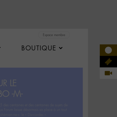
Espace membre
BOUTIQUE
R LE
BO -M-
5 des centaines et des centaines de sujets de
ux Forum laisse désormais sa place à un tout
hémien‧ne‧s: le « Dix-cordes ».