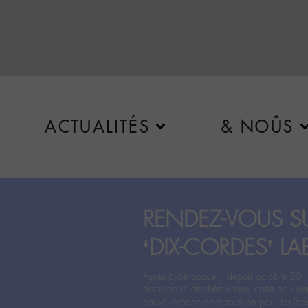
ACTUALITÉS
& NOÛS
RENDEZ-VOUS SU
‘DIX-CORDES’ LA
Après avoir accueilli depuis octobre 201
discussions labohémiennes, notre bon vie
nouvel espace de discussion pour les labo