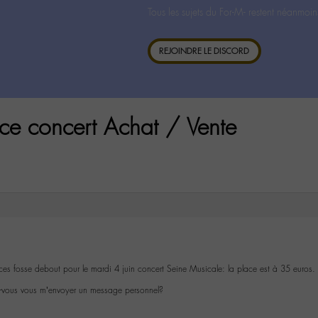
Tous les sujets du For-M- restent néanmoin
REJOINDRE LE DISCORD
ce concert Achat / Vente
ces fosse debout pour le mardi 4 juin concert Seine Musicale: la place est à 35 euros.
ez-vous vous m’envoyer un message personnel?