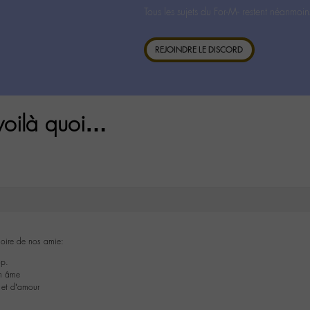
Tous les sujets du For-M- restent néanmoin
REJOINDRE LE DISCORD
voilà quoi…
oire de nos amie:
op.
n âme
e et d’amour