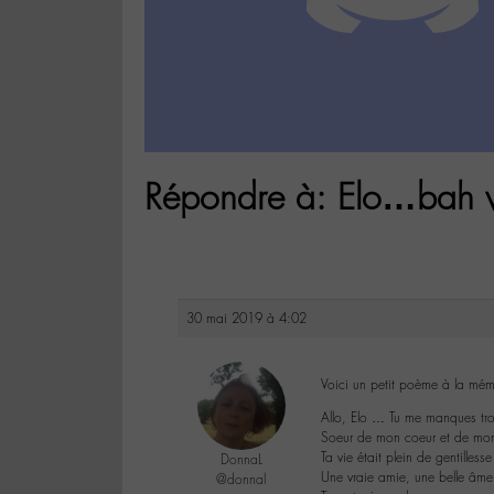
Répondre à: Elo…bah 
30 mai 2019 à 4:02
Voici un petit poème à la mém
Allo, Elo … Tu me manques tr
Soeur de mon coeur et de mo
Ta vie était plein de gentilless
DonnaL
Une vraie amie, une belle âme
@donnal