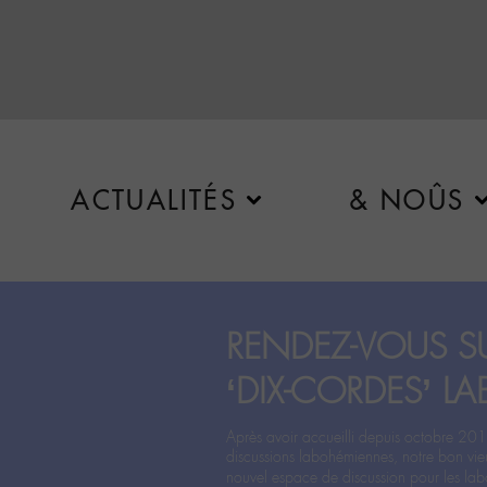
ACTUALITÉS
& NOÛS
RENDEZ-VOUS SU
‘DIX-CORDES’ LA
Après avoir accueilli depuis octobre 201
discussions labohémiennes, notre bon vie
nouvel espace de discussion pour les labo