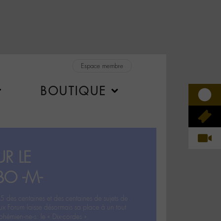
Espace membre
BOUTIQUE
R LE
BO -M-
5 des centaines et des centaines de sujets de
ux Forum laisse désormais sa place à un tout
hémien‧ne‧s: le « Dix-cordes ».