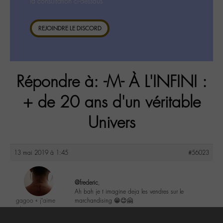
la consultation ci-dessous.
REJOINDRE LE DISCORD
Répondre à: -M- À L'INFINI :
+ de 20 ans d'un véritable
Univers
13 mai 2019 à 1:45
#56023
@frederic
,
Ah bah je t imagine deja les vendres sur le
gagoo « j’aime
marchandising 😁😉🤗
donc je suis »
@gagoo
0