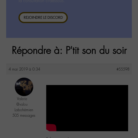
la consultation ci-dessous.
REJOINDRE LE DISCORD
Répondre à: P'tit son du soir
4 mai 2019 à 0:34
#55598
Valerie
@valou
Labohémien
505 messages