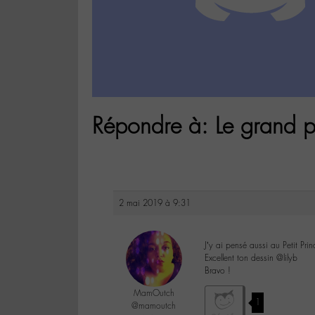
Répondre à: Le grand pe
2 mai 2019 à 9:31
J’y ai pensé aussi au Petit Pri
Excellent ton dessin @lilyb
Bravo !
MamOutch
1
@mamoutch