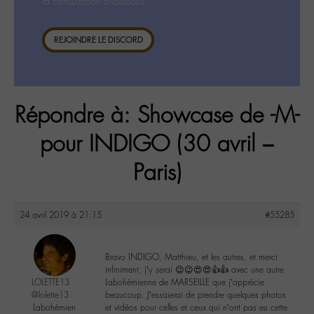
la consultation ci-dessous.
REJOINDRE LE DISCORD
Répondre à: Showcase de -M-
pour INDIGO (30 avril –
Paris)
24 avril 2019 à 21:15
#55285
Bravo INDIGO, Matthieu, et les autres, et merci
infiniment, j’y serai 😉😉😍😍👍👍 avec une autre
LOLETTE13
Labohémienne de MARSEILLE que j’apprécie
@lolette13
beaucoup. J’essaierai de prendre quelques photos
Labohémien
et vidéos pour celles et ceux qui n’ont pas eu cette