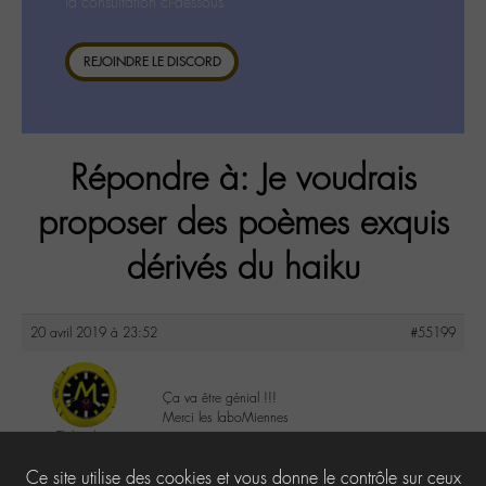
la consultation ci-dessous.
REJOINDRE LE DISCORD
Répondre à: Je voudrais
proposer des poèmes exquis
dérivés du haiku
20 avril 2019 à 23:52
#55199
Ça va être génial !!!
Merci les laboMiennes
Thibault
@henrithibaldus
2
Ce site utilise des cookies et vous donne le contrôle sur ceux
Labohémien