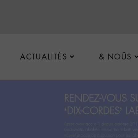
ACTUALITÉS
& NOÛS
RENDEZ-VOUS SU
‘DIX-CORDES’ LA
Après avoir accueilli depuis octobre 201
discussions labohémiennes, notre bon vie
nouvel espace de discussion pour les labo