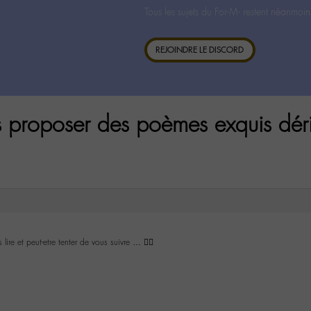
Tous les sujets du For-M- restent néanmoin
REJOINDRE LE DISCORD
s proposer des poèmes exquis dér
ire et peut-etre tenter de vous suivre … ✌🏾