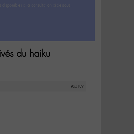
s disponibles à la consultation ci-dessous.
ivés du haiku
#55189