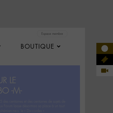
Espace membre
BOUTIQUE
R LE
BO -M-
5 des centaines et des centaines de sujets de
ux Forum laisse désormais sa place à un tout
hémien‧ne‧s: le « Dix-cordes ».