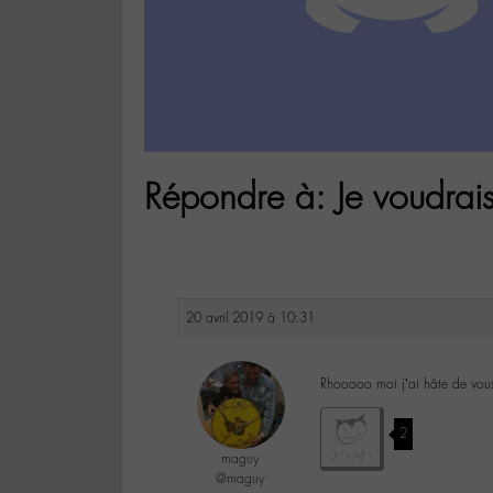
Répondre à: Je voudrai
20 avril 2019 à 10:31
Rhooooo moi j’ai hâte de vous l
2
maguy
@maguy