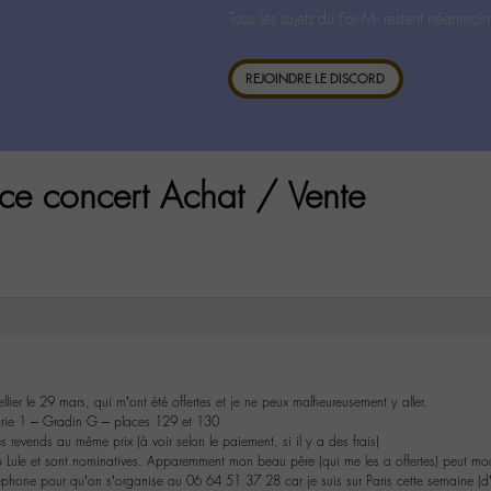
Tous les sujets du For-M- restent néanmoin
REJOINDRE LE DISCORD
ce concert Achat / Vente
lier le 29 mars, qui m’ont été offertes et je ne peux malheureusement y aller.
rie 1 – Gradin G – places 129 et 130
s revends au même prix (à voir selon le paiement, si il y a des frais)
 Lule et sont nominatives. Apparemment mon beau père (qui me les a offertes) peut modi
phone pour qu’on s’organise au 06 64 51 37 28 car je suis sur Paris cette semaine (d’