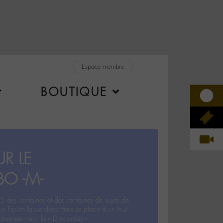
Espace membre
BOUTIQUE
R LE
BO -M-
5 des centaines et des centaines de sujets de
ux Forum laisse désormais sa place à un tout
hémien‧ne‧s: le « Dix-cordes ».