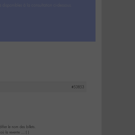
s disponibles à la consultation ci-dessous.
#53853
fier le nom des billets.
où la revente …:( )