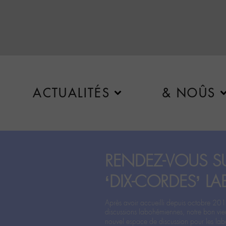
ACTUALITÉS
& NOÛS
RENDEZ-VOUS SU
‘DIX-CORDES’ LA
Après avoir accueilli depuis octobre 201
discussions labohémiennes, notre bon vie
nouvel espace de discussion pour les labo