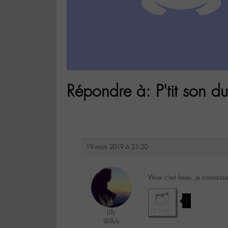
Répondre à: P'tit son du
19 mars 2019 à 21:20
Wow c’est beau, je connaissai
1
Lilly
@lillyb