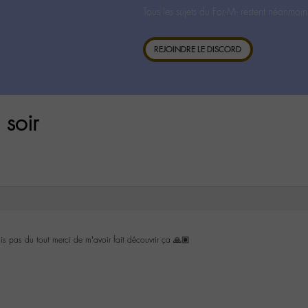
Tous les sujets du For-M- restent néanmoin
REJOINDRE LE DISCORD
 soir
s pas du tout merci de m’avoir fait découvrir ça 🙏🏽