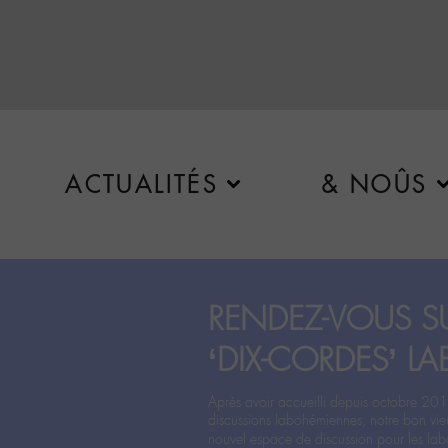
ACTUALITÉS
& NOÛS
RENDEZ-VOUS SU
‘DIX-CORDES’ LA
Après avoir accueilli depuis octobre 201
discussions labohémiennes, notre bon vie
nouvel espace de discussion pour les labo