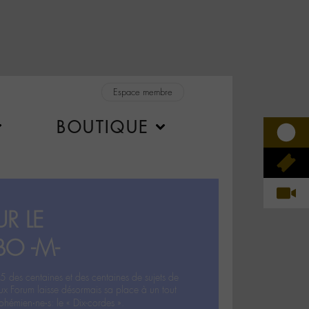
Espace membre
BOUTIQUE
R LE
BO -M-
5 des centaines et des centaines de sujets de
ux Forum laisse désormais sa place à un tout
hémien‧ne‧s: le « Dix-cordes ».