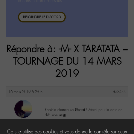
la consultation ci-dessous.
REJOINDRE LE DISCORD
Répondre à: -M- X TARATATA –
TOURNAGE DU 14 MARS
2019
16 mars 2019 à 2:08
#53433
Roolala chanceuse
@cricri
! Merci pour la date de
diffusion 🙏🏽
Lilly
@lillyb
0
Ce site utilise des cookies et vous donne le contrôle sur ceux
Labohémien