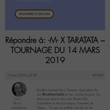
la consultation ci-dessous.
REJOINDRE LE DISCORD
Répondre à: -M- X TARATATA –
TOURNAGE DU 14 MARS
2019
15 mars 2019 à 22:45
#53430
Excellent moment hier à Taratata. Quel plaisir de
voir
@matthieuchedid
en live, comme toujours. J’ai
Cricri
beaucoup aimé le duo avec Roméo Elvis,
@cricri
Superchérie en live acoustique, l’interview de
Labohémien
Nagui… Ce que j’ai préféré c’est de voir les