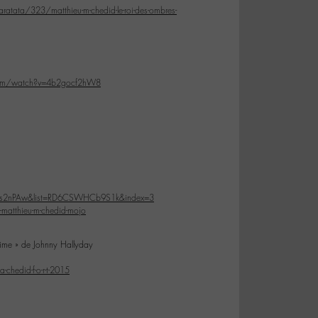
ratata/323/matthieu-m-chedid-le-roi-des-ombres-
com/watch?v=4b2gocf2hW8
fxs2nPAw&list=RD6CSWHCb9S1k&index=3
-matthieu-m-chedid-mojo
aime » de Johnny Hallyday
chedid-f-o-r-t-2015