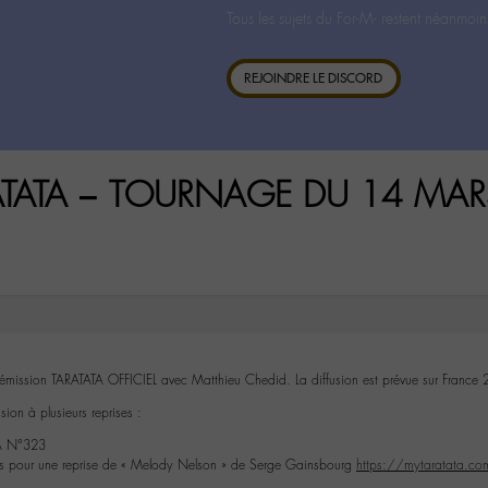
Tous les sujets du For-M- restent néanmoin
REJOINDRE LE DISCORD
ARATATA – TOURNAGE DU 14 MA
l’émission TARATATA OFFICIEL avec Matthieu Chedid. La diffusion est prévue sur France 
ion à plusieurs reprises :
A N°323
iks pour une reprise de « Melody Nelson » de Serge Gainsbourg
https://mytaratata.com