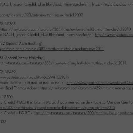
 NACH, Joseph Chedid, Élise Blanchard, Pierre Boscheron :
https://mytaratata.com/ta
a.com/taratata/323/interview-matthieu-m-chedid-2009
TA N°365
d
https://mytaratata.com/taratata/365/interview-louis-chedid-m-matthieu-chedid-2010
ec NACH, Joseph Chedid, Élise Blanchard, Pierre Boscheron :
http://www.youtube.
82 (Spécial Alain Bashung)
mytaratata.com/taratata/382/matthieu-m-chedid-madame-reve-2011
 (Spécial Johnny Hallyday)
://mytaratata.com/taratata/383/interview-johnny-hallyday-matthieu-m-chedid-2011
TA N°439
/www.youtube.com/watch?v=6CSWHCb9S1k
ques Dutronc : « Et moi, et moi, et moi » :
http://www.youtube.com/watch?v=d43
avec Brad Thomas Ackley :
https://mytaratata.com/taratata/439/taratata-master-class
A N°500
nna Chedid (NACH) et Ibrahim Maalouf pour une reprise de « Toute La Musique Que J’
ta/500/matthieu-louis-joseph-anna-chedid-toute-la-musique-que-j-aime-2015
na Chedid « F.O.R.T »
https://mytaratata.com/taratata/500/matthieu-louis-joseph-anna-
°533