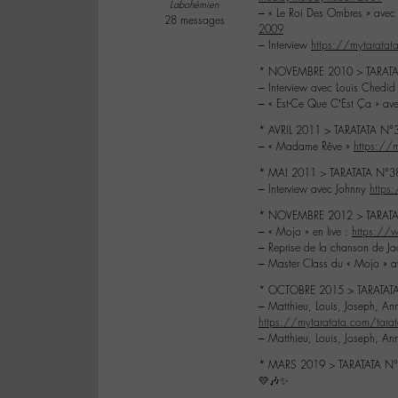
Labohémien
– « Le Roi Des Ombres » avec
28 messages
2009
– Interview
https://mytaratat
* NOVEMBRE 2010 > TARATA
– Interview avec Louis Chedi
– « Est-Ce Que C’Est Ça » av
* AVRIL 2011 > TARATATA N°3
– « Madame Rêve »
https://
* MAI 2011 > TARATATA N°383
– Interview avec Johnny
https
* NOVEMBRE 2012 > TARATA
– « Mojo » en live :
https:/
– Reprise de la chanson de Jac
– Master Class du « Mojo » 
* OCTOBRE 2015 > TARATAT
– Matthieu, Louis, Joseph, A
https://mytaratata.com/tarata
– Matthieu, Louis, Joseph, An
* MARS 2019 > TARATATA N
💛🎶✨