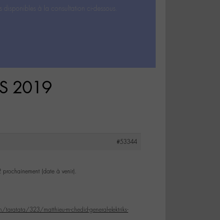
s disponibles à la consultation ci-dessous.
RS 2019
#53344
2 prochainement (date à venir).
/taratata/323/matthieu-m-chedid-general-elektriks-