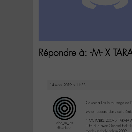
Répondre à: -M- X T
14 mars 2019 à 11:33
Ce soir a lieu le tournage de 
-M- est apparu dans cette émiss
* OCTOBRE 2009 > TARATAT
labo_m_ien
– En duo avec General Elektr
@frederic
medley-melody-nelson-2009