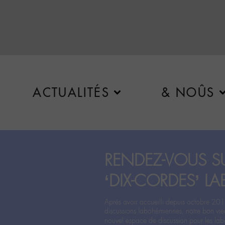
ACTUALITÉS
& NOÛS
RENDEZ-VOUS SU
‘DIX-CORDES’ LA
Après avoir accueilli depuis octobre 201
discussions labohémiennes, notre bon vie
nouvel espace de discussion pour les labo