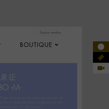
Espace membre
BOUTIQUE
R LE
BO -M-
5 des centaines et des centaines de sujets de
ux Forum laisse désormais sa place à un tout
hémien‧ne‧s: le « Dix-cordes ».