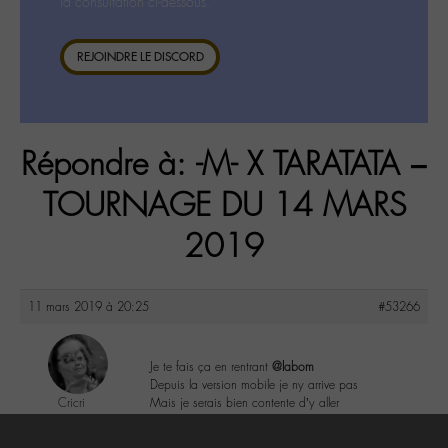
la consultation ci-dessous.
REJOINDRE LE DISCORD
Répondre à: -M- X TARATATA –
TOURNAGE DU 14 MARS
2019
11 mars 2019 à 20:25
#53266
Je te fais ça en rentrant
@labom
Depuis la version mobile je ny arrive pas
Cricri
Mais je serais bien contente d’y aller
@cricri
Labohémien
1