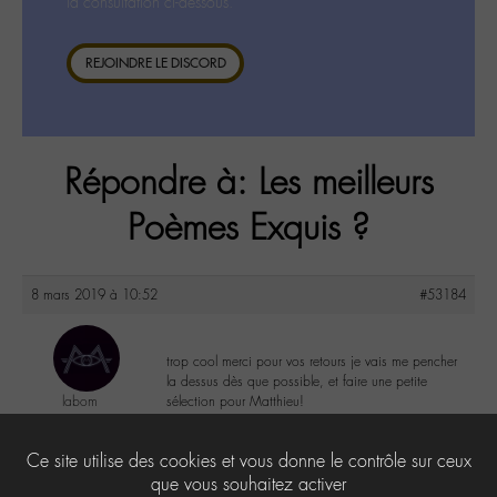
la consultation ci-dessous.
REJOINDRE LE DISCORD
Répondre à: Les meilleurs
Poèmes Exquis ?
8 mars 2019 à 10:52
#53184
trop cool merci pour vos retours je vais me pencher
la dessus dès que possible, et faire une petite
labom
sélection pour Matthieu!
@labom
Keymaster
0
Ce site utilise des cookies et vous donne le contrôle sur ceux
656 messages
que vous souhaitez activer