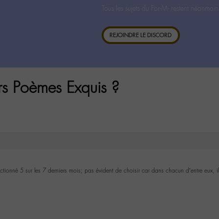
Tous les sujets du For-M- restent néanmoin
REJOINDRE LE DISCORD
rs Poèmes Exquis ?
lectionné 5 sur les 7 derniers mois; pas évident de choisir car dans chacun d’entre eux, il