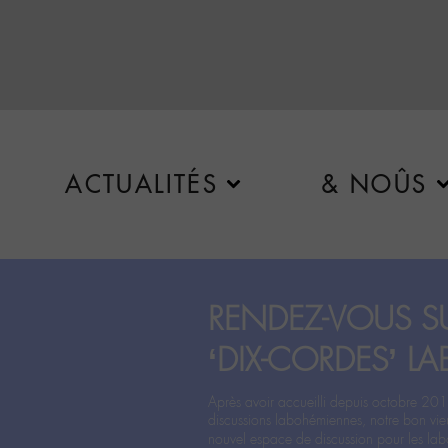
ACTUALITÉS
& NOÛS
RENDEZ-VOUS SU
‘DIX-CORDES’ LA
Après avoir accueilli depuis octobre 201
discussions labohémiennes, notre bon vie
nouvel espace de discussion pour les labo