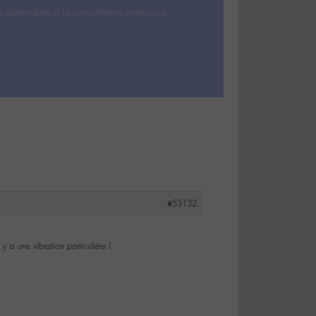
s disponibles à la consultation ci-dessous.
#53132
 y a une vibration particulière !