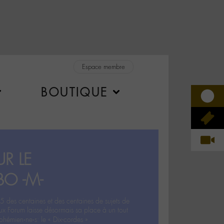
Espace membre
BOUTIQUE
R LE
BO -M-
5 des centaines et des centaines de sujets de
ux Forum laisse désormais sa place à un tout
hémien‧ne‧s: le « Dix-cordes ».