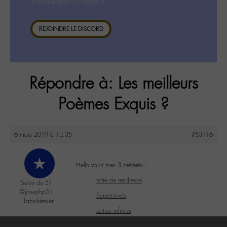
la consultation ci-dessous.
REJOINDRE LE DISCORD
Répondre à: Les meilleurs
Poèmes Exquis ?
6 mars 2019 à 13:35
#53116
Hello voici mes 3 préférés :
note de tendresse
Selim du 51
@josephp51
Supernovas
Labohémien
Lettres infinies