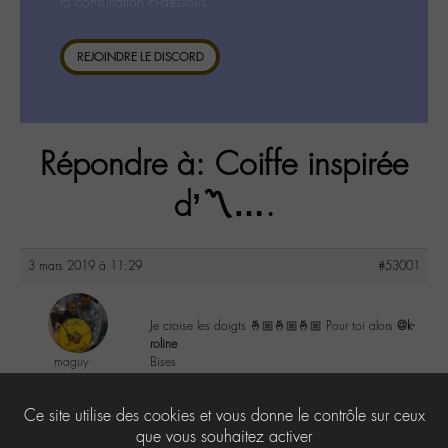
la consultation ci-dessous.
REJOINDRE LE DISCORD
Répondre à: Coiffe inspirée
d’〽️….
3 mars 2019 à 11:29
#53001
Je croise les doigts 🤞🏼🤞🏼🤞🏼 Pour toi alors
@k-
roline
maguy
Bises
@maguy
Labohémien
0
Ce site utilise des cookies et vous donne le contrôle sur ceux
3168 messages
que vous souhaitez activer