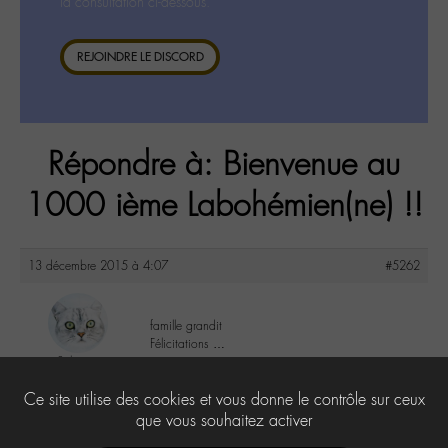
la consultation ci-dessous.
REJOINDRE LE DISCORD
Répondre à: Bienvenue au
1000 ième Labohémien(ne) !!
13 décembre 2015 à 4:07
#5262
famille grandit
Félicitations …
Sylvia
@sylviaeugenia
2
Ce site utilise des cookies et vous donne le contrôle sur ceux
Labohémien
279 messages
que vous souhaitez activer