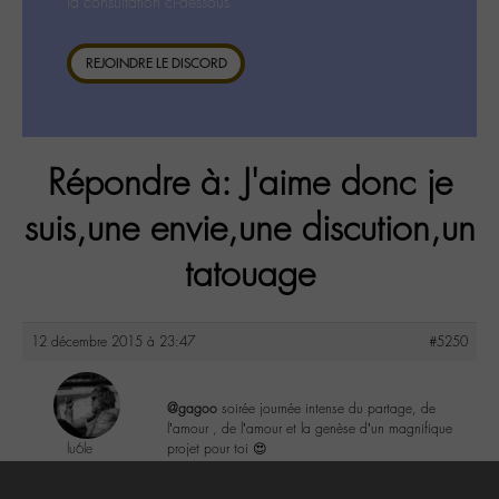
la consultation ci-dessous.
REJOINDRE LE DISCORD
Répondre à: J'aime donc je
suis,une envie,une discution,un
tatouage
12 décembre 2015 à 23:47
#5250
@gagoo
soirée journée intense du partage, de
l’amour , de l’amour et la genèse d’un magnifique
lu6le
projet pour toi 😍
@lu6le
Labohémien
2