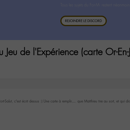
Tous les sujets du For-M- restent néanmoin
REJOINDRE LE DISCORD
Jeu de l'Expérience (carte Or-En-J
t-Salut, c’est écrit dessus :) Une carte à remplir…. que Matthieu tire au sort, et qui di