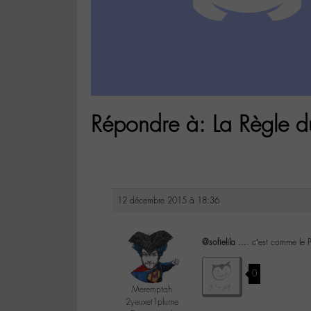
Répondre à: La Règle du 
12 décembre 2015 à 18:36
@sofielila
…. c’est comme le Por
0
Meremptah
2yeuxet1plume