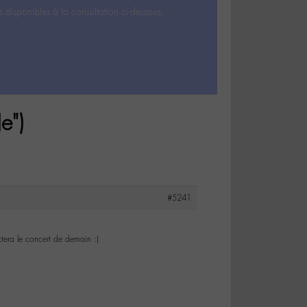
s disponibles à la consultation ci-dessous.
e")
#5241
ctera le concert de demain :)