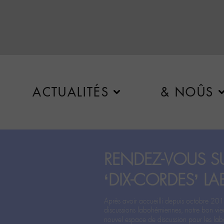
ACTUALITÉS
& NOÛS
RENDEZ-VOUS SU
‘DIX-CORDES’ LA
Après avoir accueilli depuis octobre 201
discussions labohémiennes, notre bon vie
nouvel espace de discussion pour les labo