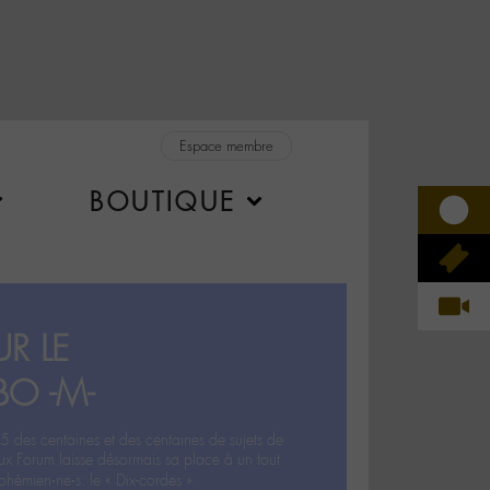
Espace membre
BOUTIQUE
R LE
BO -M-
5 des centaines et des centaines de sujets de
ux Forum laisse désormais sa place à un tout
hémien‧ne‧s: le « Dix-cordes ».