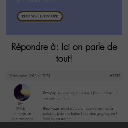
la consultation ci-dessous.
REJOINDRE LE DISCORD
Répondre à: Ici on parle de
tout!
12 décembre 2015 à 17:23
#5239
@maguy
, merci la fée en carton ! J’vais en faire un
rien que pour toi !
Lilly
@lillyb
@bomarzo
, merci mais c’est pas vraiment de la
Labohémien
poésie… juste une bafouille de chat grognognon !
948 messages
Bises du ça me dit…