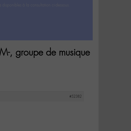
s disponibles à la consultation ci-dessous.
M-, groupe de musique
#52382