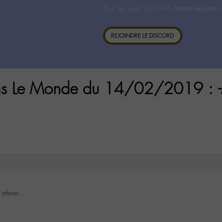
Tous les sujets du For-M- restent néanmoin
REJOINDRE LE DISCORD
ans Le Monde du 14/02/2019 : -
 infinies…