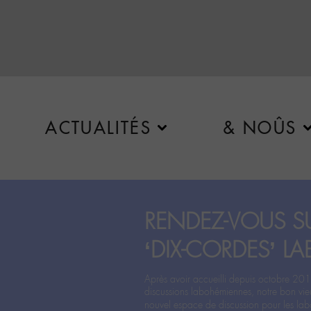
ACTUALITÉS
& NOÛS
RENDEZ-VOUS SU
‘DIX-CORDES’ LA
Après avoir accueilli depuis octobre 201
discussions labohémiennes, notre bon vie
nouvel espace de discussion pour les labo