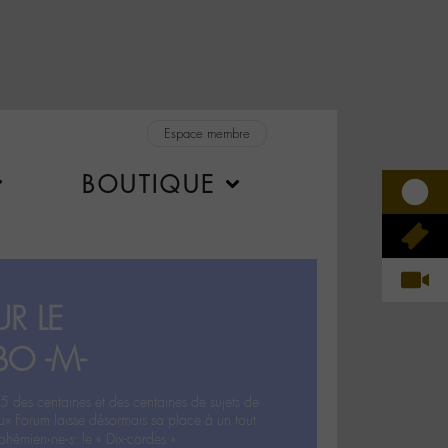
Espace membre
BOUTIQUE
R LE
BO -M-
5 des centaines et des centaines de sujets de
ux Forum laisse désormais sa place à un tout
hémien‧ne‧s: le « Dix-cordes ».