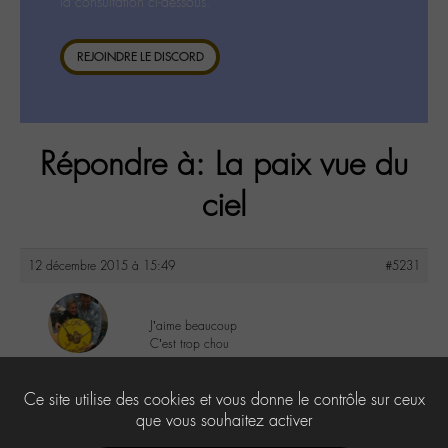
la consultation ci-dessous.
REJOINDRE LE DISCORD
Répondre à: La paix vue du
ciel
12 décembre 2015 à 15:49
#5231
J’aime beaucoup
C’est trop chou
maguy
@maguy
1
Ce site utilise des cookies et vous donne le contrôle sur ceux
Labohémien
3168 messages
que vous souhaitez activer