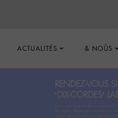
ACTUALITÉS
& NOÛS
RENDEZ-VOUS SU
‘DIX-CORDES’ LA
Après avoir accueilli depuis octobre 201
discussions labohémiennes, notre bon vie
nouvel espace de discussion pour les labo