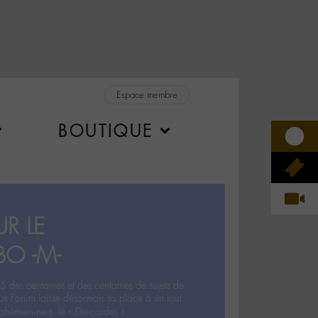
Espace membre
BOUTIQUE
R LE
BO -M-
5 des centaines et des centaines de sujets de
ux Forum laisse désormais sa place à un tout
hémien‧ne‧s: le « Dix-cordes ».