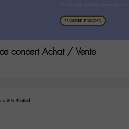
Tous les sujets du For-M- restent néanmoin
REJOINDRE LE DISCORD
ce concert Achat / Vente
e te dit 😁
@laetibell