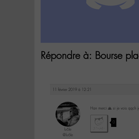
Répondre à: Bourse pla
11 février 2019 à 12:21
Han merci 🙏 si je vois qqch j
0
lu6le
@lu6le