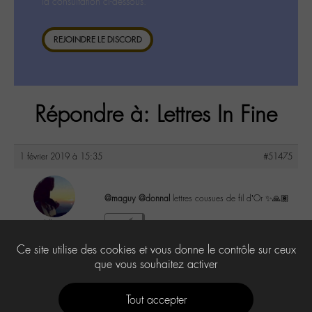
la consultation ci-dessous.
REJOINDRE LE DISCORD
Répondre à: Lettres In Fine
1 février 2019 à 15:35
#51475
@maguy
@donnal
lettres cousues de fil d’Or ✨🙏🏽
Lilly
2
@lillyb
Ce site utilise des cookies et vous donne le contrôle sur ceux
Labohémien
948 messages
que vous souhaitez activer
Tout accepter