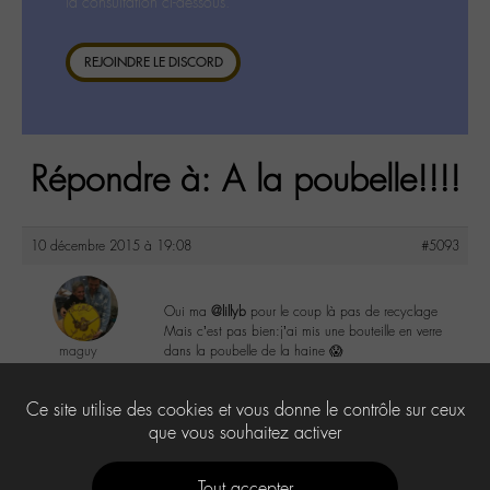
la consultation ci-dessous.
REJOINDRE LE DISCORD
Répondre à: A la poubelle!!!!
10 décembre 2015 à 19:08
#5093
Oui ma
@lillyb
pour le coup là pas de recyclage
Mais c’est pas bien:j’ai mis une bouteille en verre
maguy
dans la poubelle de la haine 😱
@maguy
Labohémien
4
Ce site utilise des cookies et vous donne le contrôle sur ceux
3168 messages
que vous souhaitez activer
Tout accepter