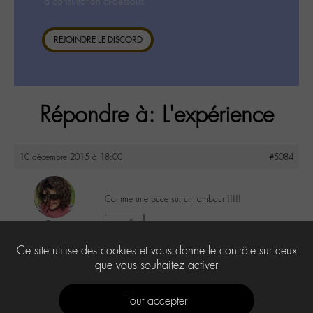
la consultation ci-dessous.
REJOINDRE LE DISCORD
Répondre à: L'expérience
10 décembre 2015 à 18:00
#5084
Comme une puce sur un tambour !!!!!
Co
1
@colalala
Ce site utilise des cookies et vous donne le contrôle sur ceux
Labohémien
188 messages
que vous souhaitez activer
Tout accepter