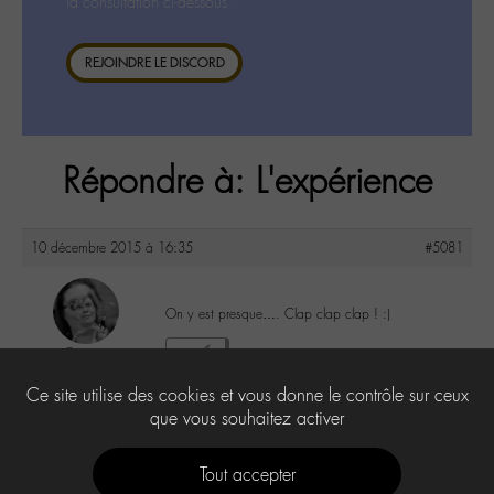
la consultation ci-dessous.
REJOINDRE LE DISCORD
Répondre à: L'expérience
10 décembre 2015 à 16:35
#5081
On y est presque…. Clap clap clap ! :)
Cricri
2
@cricri
Ce site utilise des cookies et vous donne le contrôle sur ceux
Labohémien
500 messages
que vous souhaitez activer
Tout accepter