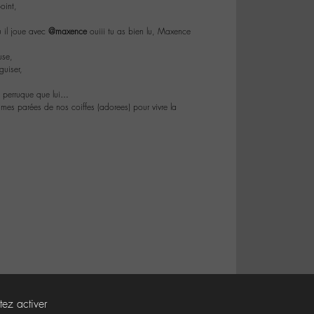
oint,
u il joue avec
@maxence
ouiii tu as bien lu, Maxence
use,
guiser,
e perruque que lui…
es parées de nos coiffes (adorees) pour vivre la
tez activer