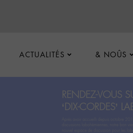
ACTUALITÉS
& NOÛS
RENDEZ-VOUS SU
‘DIX-CORDES’ LA
Après avoir accueilli depuis octobre 201
discussions labohémiennes, notre bon vie
nouvel espace de discussion pour les labo