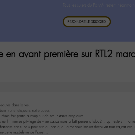
Tous les sujets du For-M- restent néanmoin
REJOINDRE LE DISCORD
inie en avant première sur RTL2 
eautés dans la vie,
 dans notre tete,dans notre coeur,
 infinie fait partie a coup sur de ses instants magiques.
 eu l immense privilege de vivre ca,ca nous a fait penser a labo2m, qui reste un mom
chansons car tu sais peut etre ou pas que j aime vous laisser decouvrir tout ca,car ces i
ine,cette madeleine de Proust…