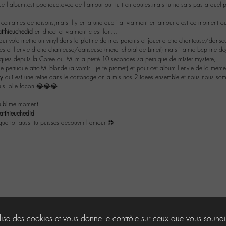
ue l album.est poetique,avec de l amour oui tu t en doutes,mais tu ne sais pas a quel p
centaines de raisons,mais il y en a une que j ai vraiment en amour c est ce moment o
tthieuchedid
en direct et vraiment c est fort…
e qui vole mettre un vinyl dans la platine de mes parents et jouer a etre chanteuse/danse
s et l envie d etre chanteuse/danseuse (merci choral de Limeil) mais j aime bcp me de
uques depuis la Coree ou -M- m a preté 10 secondes sa perruque de mister mystere,
e perruque afro-M- blonde (a vomir…je te promet) et pour cet album.l.envie de la mem
y
qui est une reine dans le cartonage,on a mis nos 2 idees ensemble et nous nous somm
lus jolie facon 😂😂😂
…
e sublime moment…
tthieuchedid
que toi aussi tu puisses decouvrir l amour 😍
s
ilise des cookies et vous donne le contrôle sur ceux que vous souhai