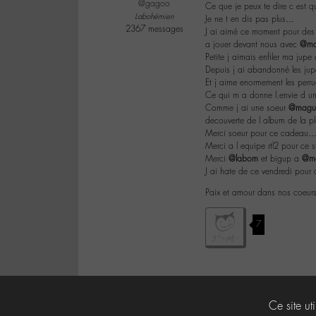
@gagoo
Ce que je peux te dire c est q
Labohémien
Je ne t en dis pas plus…
2367 messages
J ai aimé ce moment pour des 
a jouer devant nous avec
@ma
Petite j aimais enfiler ma jup
Depuis j ai abandonné les jupe
Et j aime enormement les perr
Ce qui m a donne l.envie d un
Comme j ai une soeur
@magu
decouverte de l album de la p
Merci soeur pour ce cadeau
Merci a l equipe rtl2 pour c
Merci
@labom
et bigup a
@ma
J ai hate de ce vendredi pour 
Paix et amour dans nos coeur
7
Ce site ut