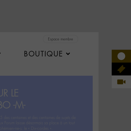
Espace membre
BOUTIQUE
R LE
BO -M-
5 des centaines et des centaines de sujets de
ux Forum laisse désormais sa place à un tout
hémien‧ne‧s: le « Dix-cordes ».