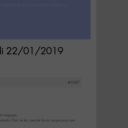
s disponibles à la consultation ci-dessous.
mardi 22/01/2019
#50587
ent magique,
nstants il faut se les creer,de facon unique,pour que