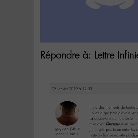
Répondre à: Lettre Inf
23 janvier 2019 à 12:53
Il y a des moments de toutes b
Il y en a qui reste gravé a vie
La decouverte de l album lettre
Hier avec
@maguy
nous avons
gagoo « j’aime
Je ne vais pas te raconter les 
donc je suis »
reste a chaque ecoute procha