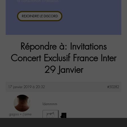
la consultation ci-dessous.
REJOINDRE LE DISCORD
Répondre à: Invitations
Concert Exclusif France Inter
29 Janvier
17 janvier 2019 à 20:32
#50282
Idemmmm
gagoo « j’aime
1
donc je suis »
@gagoo